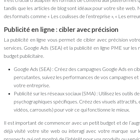
tandis que les articles de blog sont idéaux pour votre site web. N
des formats comme « Les coulisses de l’entreprise », « Les erreurs 
Publicité en ligne : cibler avec précision
La publicité en ligne vous permet de cibler avec précision votr
services. Google Ads (SEA) et la
publicité en ligne PME
sur les
budget publicitaire.
Google Ads (SEA) :
Créez des campagnes Google Ads en cibla
percutantes, suivez les performances de vos campagnes et o
votre entreprise.
Publicité sur les réseaux sociaux (SMA) :
Utilisez les outils
psychographiques spécifiques. Créez des visuels attractifs
vidéos, carrousels) pour voir ce qui fonctionne le mieux.
Il est important de commencer avec un petit budget et de l’augm
déjà visité votre site web ou interagi avec votre marque sur 
prospects qui ont montré de l’intérêt pour vos produits ou servic