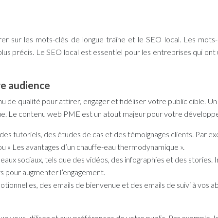
er sur les mots-clés de longue traîne et le SEO local. Les mots-
 plus précis. Le SEO local est essentiel pour les entreprises qui
re audience
 de qualité pour attirer, engager et fidéliser votre public cible. 
ue. Le
contenu web PME
est un atout majeur pour votre développ
, des tutoriels, des études de cas et des témoignages clients. Par e
» ou « Les avantages d’un chauffe-eau thermodynamique ».
eaux sociaux, tels que des vidéos, des infographies et des storie
rs pour augmenter l’engagement.
tionnelles, des emails de bienvenue et des emails de suivi à vos 
ue vous utilisez et aux préférences de votre public. Par exemple, 