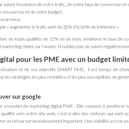
 suivre l’évolution de votre trafic, de votre taux de conversion et
os ressources et de votre budget.
oncurrence.
le « augmenter le trafic web de 20% d’ici la fin du trimestre ».
e de leads qualifiés de 15% en six mois, améliorer le taux de co
l marketing ciblée sur l’année. N’oubliez pas de suivre régulièreme
igital pour les PME avec un budget limit
situation et de vos
objectifs SMART PME
, il est temps de choi
sur les stratégies les plus rentables et les plus susceptibles de gé
ouver sur google
er essentiel du
marketing digital PME
. Elle consiste à améliorer 
c qualifié vers votre site web, c’est-à-dire des visiteurs qui son
rer un retour sur investissement important. Une visibilité accrue 