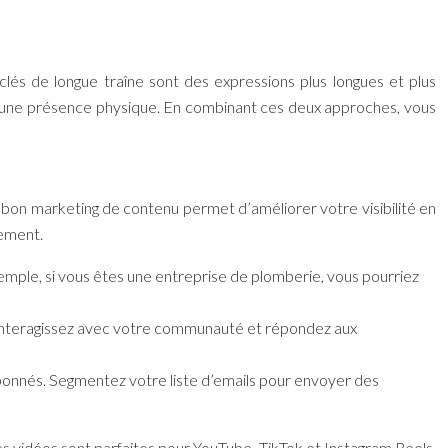
clés de longue traîne sont des expressions plus longues et plus
 ont une présence physique. En combinant ces deux approches, vous
Un bon marketing de contenu permet d’améliorer votre visibilité en
ement.
xemple, si vous êtes une entreprise de plomberie, vous pourriez
s. Interagissez avec votre communauté et répondez aux
abonnés. Segmentez votre liste d’emails pour envoyer des
les vidéos sont parfaites pour YouTube, TikTok et Instagram Reels,