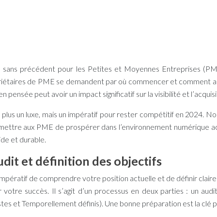
 sans précédent pour les Petites et Moyennes Entreprises (PME)
ropriétaires de PME se demandent par où commencer et comment allo
pensée peut avoir un impact significatif sur la visibilité et l’acquis
lus un luxe, mais un impératif pour rester compétitif en 2024. Nous
ermettre aux PME de prospérer dans l’environnement numérique actue
ide et durable.
t et définition des objectifs
 impératif de comprendre votre position actuelle et de définir clair
votre succès. Il s’agit d’un processus en deux parties : un audit
tes et Temporellement définis). Une bonne préparation est la clé p