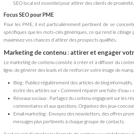
SEO local est essentiel pour attirer des clients de proximité.
Focus SEO pour PME
Pour les PME, il est particulièrement pertinent de se concentr
spécifiques que les mots-clés génériques, ce qui rend le ciblage
maximisez vos chances d’attirer des prospects qualifiés.
Marketing de contenu : attirer et engager vot
Le marketing de contenu consiste à créer et à diffuser du contenu
ligne, de générer des leads et de renforcer votre image de marq
Blog :
Publiez régulièrement des articles de blog informatifs
écrire des articles sur « Comment réparer une fuite d’eau 
Réseaux sociaux :
Partagez du contenu engageant sur les rés
commentaires et aux questions. Organisez des jeux-concou
Email marketing :
Envoyez des newsletters, des offres promo
messages plus pertinents à chaque groupe de contacts.
Il est crucial d’adapter les formats de contenu aux plateformes q