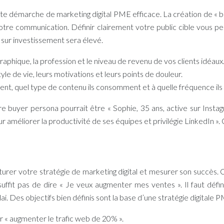
oute démarche de
marketing digital PME
efficace. La création de « 
 votre communication. Définir clairement votre public cible vous 
r sur investissement sera élevé.
graphique, la profession et le niveau de revenu de vos clients idéaux
style de vie, leurs motivations et leurs points de douleur.
sent, quel type de contenu ils consomment et à quelle fréquence il
re buyer persona pourrait être « Sophie, 35 ans, active sur Insta
ur améliorer la productivité de ses équipes et privilégie LinkedIn »
cturer votre stratégie de marketing digital et mesurer son succès. 
 suffit pas de dire « Je veux augmenter mes ventes ». Il faut d
ai. Des objectifs bien définis sont la base d’une
stratégie digitale
ur « augmenter le trafic web de 20% ».