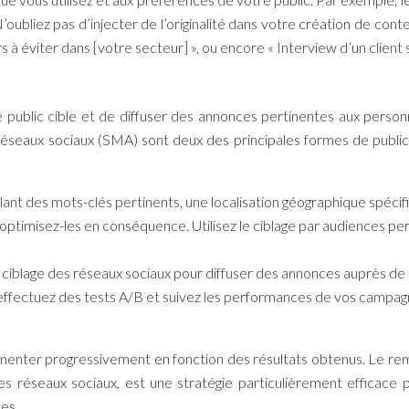
’oubliez pas d’injecter de l’originalité dans votre
création de con
à éviter dans [votre secteur] », ou encore « Interview d’un client sa
e public cible et de diffuser des annonces pertinentes aux person
 réseaux sociaux (SMA) sont deux des principales formes de publici
nt des mots-clés pertinents, une localisation géographique spécif
ptimisez-les en conséquence. Utilisez le ciblage par audiences per
 de ciblage des réseaux sociaux pour diffuser des annonces auprès
, effectuez des tests A/B et suivez les performances de vos campa
enter progressivement en fonction des résultats obtenus. Le remark
les réseaux sociaux, est une stratégie particulièrement effica
es.