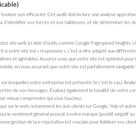
icable)
 d’évaluer son efficacité. Cet audit doit inclure une analyse appro
 d’identifier vos forces et vos faiblesses, et de déterminer les 
tre site web à l’aide d’outils comme Google Pagespeed Insights. U
 si votre site est « responsive », c’est-à-dire adapté aux différent
ntuitives et agréables. Assurez-vous que votre site est optimisé pour 
 mobile, en vous assurant que votre site est parfaitement navigab
 sur lesquelles votre entreprise est présente (si c’est le cas). An
 portée de vos messages. Évaluez également la tonalité de votre c
our mieux comprendre qui vous touchez.
 sur le web, notamment les avis clients sur Google, Yelp et autres 
ysez le sentiment général associé à votre marque (positif, négatif
 bonne
gestion de la e-réputation
est cruciale pour fidéliser vos client