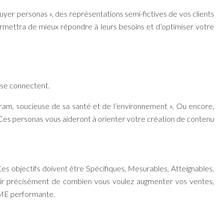
buyer personas », des représentations semi-fictives de vos clients
permettra de mieux répondre à leurs besoins et d’optimiser votre
.
s se connectent.
gram, soucieuse de sa santé et de l’environnement ». Ou encore,
. Ces personas vous aideront à orienter votre
création de contenu
Ces objectifs doivent être Spécifiques, Mesurables, Atteignables,
éfinir précisément de combien vous voulez augmenter vos ventes,
 PME
performante.